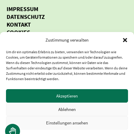
IMPRESSUM
DATENSCHUTZ
KONTAKT
COOKIES
BARRIERE-FREIHEITSERKLÄRUNG
Zustimmung verwalten
Um dir ein optimales Erlebnis zu bieten, verwenden wir Technologien wie
Die MTV Bauen und Wohnen GmbH & Co. KG,
Cookies, um Geräteinformationen zu speichern und/oder darauf zuzugreifen.
gegründet am 1. Januar 2016, besteht aus fünf
Wenn du diesen Technologien zustimmst, können wir Daten wie das
Surfverhalten oder eindeutige IDs auf dieser Website verarbeiten. Wenn du deine
Gesellschaftern, die sich zum Ziel gesetzt haben, das
Zustimmung nicht erteilst oder zurückziehst, können bestimmte Merkmale und
Mark Twain Village mit neuem, urbanen Leben zu
Funktionen beeinträchtigt werden.
erfüllen. Heidelberg als renommierter Standort für
Wirtschaft und Wissenschaft benötigt dringend
Akzeptieren
neuen Wohnraum, den die MTV Bauen & Wohnen
GmbH & Co. KG in dem nahe der City gelegenen
Ablehnen
Gebiet in der Südstadt realisiert: ein neuer und
attraktiver Lebensmittelpunkt für alle
Einstellungen ansehen
Einkommensschichten.